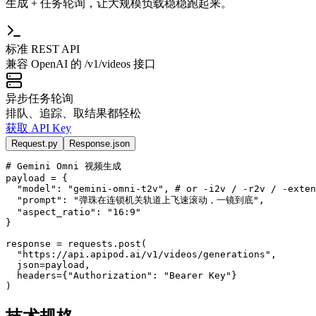
生成 + 任务轮询，让大规模负载稳稳跑起来。
标准 REST API
兼容 OpenAI 的 /v1/videos 接口
异步任务轮询
排队、追踪、取结果都轻松
获取 API Key
Request.py
Response.json
# 
Gemini Omni 视频生成
payload
 = 
{
"model"
: 
"gemini-omni-t2v"
, 
# or -i2v / -r2v / -exten
"prompt"
: 
"
弹珠在连锁机关轨道上飞速滚动，一镜到底
"
,
"aspect_ratio"
: 
"16:9"
}
response
 = requests.post(
"https://api.apipod.ai/v1/videos/generations"
,
json=
payload
,
headers=
{
"Authorization"
: 
"Bearer Key"
}
)