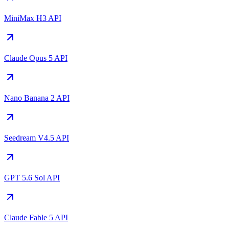
MiniMax H3 API
Claude Opus 5 API
Nano Banana 2 API
Seedream V4.5 API
GPT 5.6 Sol API
Claude Fable 5 API