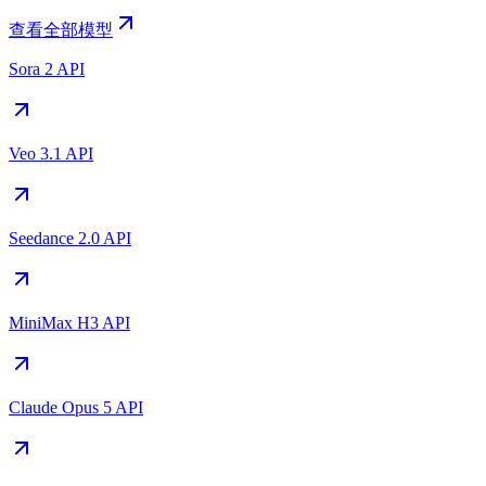
查看全部模型
Sora 2 API
Veo 3.1 API
Seedance 2.0 API
MiniMax H3 API
Claude Opus 5 API