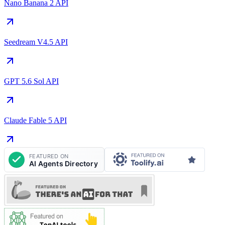
Nano Banana 2 API
Seedream V4.5 API
GPT 5.6 Sol API
Claude Fable 5 API